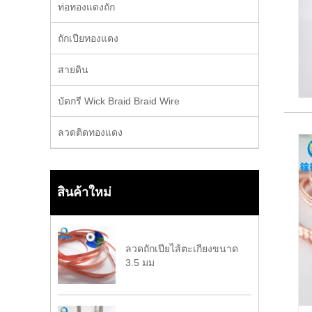
ท่อทองแดงถัก
ถักเปียทองแดง
สายดิน
บัดกรี Wick Braid Braid Wire
ลวดติดทองแดง
สินค้าใหม่
ลวดถักเปียไส้ตะเกียงขนาด
3.5 มม