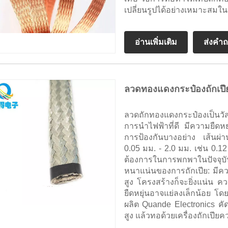
เปลี่ยนรูปได้อย่างเหมาะสมใน
อ่านเพิ่มเติม
ส่งคำ
ลวดทองแดงกระป๋องถักเปี
ลวดถักทองแดงกระป๋องเป็น
การนำไฟฟ้าที่ดี มีความยืดหย
การป้องกันบางอย่าง เส้นผ่า
0.05 มม. - 2.0 มม. เช่น 0.1
ต้องการในการพกพาในปัจจุ
หนาแน่นของการถักเปีย: มีค
สูง โครงสร้างก็จะยิ่งแน่น ค
ยืดหยุ่นอาจแย่ลงเล็กน้อย โ
ผลิต Quande Electronics 
สูง แล้วทอด้วยเครื่องถักเปียค