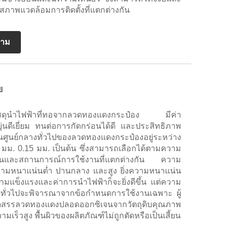
สภาพแวดล้อมการติดตั้งที่แตกต่างกัน
ถาม
ย
วัสดุนำไฟฟ้าที่ทอจากลวดทองแดงกระป๋อง มีค่า
ุ่นดีเยี่ยม ทนต่อการกัดกร่อนได้ดี และประสิทธิภาพ
นศูนย์กลางทั่วไปของลวดทองแดงกระป๋องอยู่ระหว่าง
2 มม. 0.15 มม. เป็นต้น ซึ่งสามารถเลือกได้ตามความ
บันและสถานการณ์การใช้งานที่แตกต่างกัน ความ
วามหนาแน่นต่ำ ปานกลาง และสูง ยิ่งความหนาแน่น
วามแข็งแรงและค่าการนำไฟฟ้าก็จะยิ่งดีขึ้น แต่ความ
ดยทั่วไปจะพิจารณาจากข้อกำหนดการใช้งานเฉพาะ ผู้
คัดสรรลวดทองแดงปลอดออกซิเจนจากวัตถุดิบคุณภาพ
วามเร็วสูง พื้นผิวของผลิตภัณฑ์ไม่ถูกตัดหรือเป็นเสี้ยน