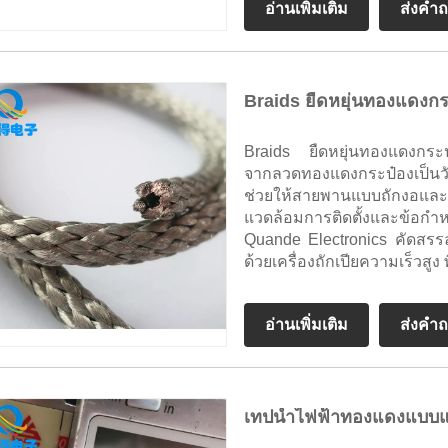
อ่านเพิ่มเติม
ส่งคำ
Braids ยืดหยุ่นทองแดงกร
Braids ยืดหยุ่นทองแดงกระป๋อ
จากลวดทองแดงกระป๋องเป็นวั
ช่วยให้สายพานแบบถักงอและบ
แวดล้อมการติดตั้งและข้อกำห
Quande Electronics คัดสรรล
ด้วยเครื่องถักเปียความเร็วสู
อ่านเพิ่มเติม
ส่งคำ
เทปนำไฟฟ้าทองแดงแบบ