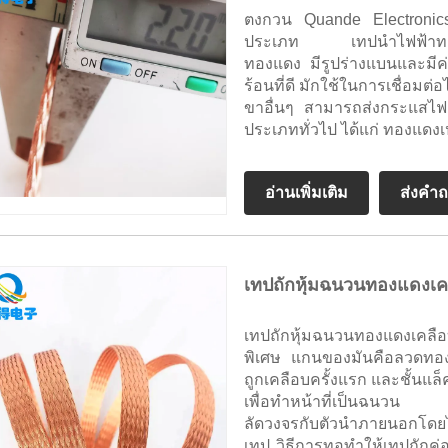
ตงกวน Quande Electronic
ประเภท เทปนำไฟฟ้าทองแด
ทองแดง มีรูปร่างแบนและมี
ร้อนที่ดี มักใช้ในการเชื่อม
ขาอื่นๆ สามารถส่งกระแสไฟฟ
ประเภททั่วไป ได้แก่ ทองแด
อ่านเพิ่มเติม
ส่งคำ
เทปถักหุ้มฉนวนทองแดงเค
เทปถักหุ้มฉนวนทองแดงเคลือบ
พิเศษ แกนของมันคือลวดทองแ
ถูกเคลือบครั้งแรก และชั้นแ
เพื่อทำหน้าที่เป็นฉนวน ป้
ลัดวงจรกับตัวนำภายนอกโดยไ
เทป วิธีการทอทำให้เทปถักค