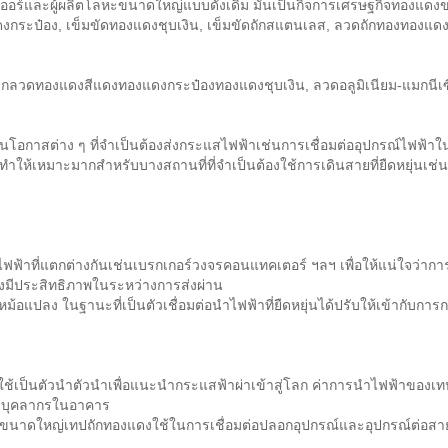
ยเออร์และผู้ผลิตโลหะขนาดใหญ่แบบดั้งเดิม มันเป็นกิจการเศรษฐกิจทองแ
งแดงกระป๋อง, เข็มขัดทองแดงชุบเงิน, เข็มขัดถักสแตนเลส, ลวดถักทองทองแด
ทอจากลวดทองแดงสีแดงทองแดงกระป๋องทองแดงชุบเงิน, ลวดอลูมิเนียม-แมกนีเซ
โอกาสต่าง ๆ ที่จำเป็นต้องส่งกระแสไฟฟ้าเช่นการเชื่อมต่ออุปกรณ์ไฟฟ้าใน
้เหมาะมากสำหรับบางสถานที่ที่จำเป็นต้องใช้การเดินสายที่ยืดหยุ่นเช่นชิ้นส
บไฟฟ้าที่แตกต่างกันเช่นเบรกเกอร์วงจรคอนแทคเตอร์ ฯลฯ เพื่อให้แน่ใจว่า
างมีประสิทธิภาพในระหว่างการส่งผ่าน
ม้อแปลง ในฐานะที่เป็นตัวเชื่อมต่อนำไฟฟ้าที่ยืดหยุ่นได้ปรับให้เข้ากับการก
้เป็นตัวนำตัวนำเพื่อแนะนำกระแสฟ้าผ่าเข้าสู่โลก ค่าการนำไฟฟ้าของ
และบุคลากรในอาคาร
ร์ขนาดใหญ่เทปถักทองแดงใช้ในการเชื่อมต่อปลอกอุปกรณ์และอุปกรณ์ต่อสายดิ