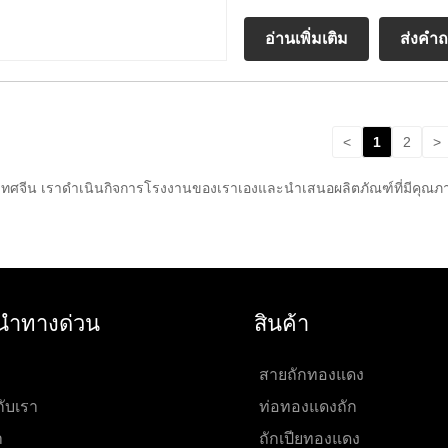
อ่านเพิ่มเติม
ส่งคำ
<
1
2
>
ทศจีน เราดำเนินกิจการโรงงานของเราเองและนำเสนอผลิตภัณฑ์ที่มีคุณภาพ ห
นำทางด่วน
สินค้า
สายถักทองแดง
กับเรา
ท่อทองแดงถัก
า
ถักเปียทองแดง