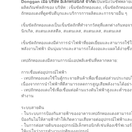
Donggan เมื่อ บริษัท อิเล็กทรอนิกส์ จำกัด
เป็นหนึ่งในซัพพลา
ผลิตภัณฑ์หลักของ บริษัท : เข็มขัดถักทองแดง, เข็มขัดถักทอ
ถักทองแดงที่ดูดซับดีบุกและบริการการผลิตและการขายอื่น ๆ
เข็มขัดถักทองแดงเป็นเข็มขัดถักที่ทำจากวัสดุที่แตกต่างกัน
นิกเกิล, สแตนเลสสตีล, สแตนเลส, สแตนเลส, สแตนเลส
เข็มขัดถักทองแดงมีค่าการนำไฟฟ้าที่ยอดเยี่ยมและสามารถใช้ใน
พลังงานไฟฟ้า มันนุ่มมากและสามารถโค้งงอและแผลได้ง่ายซึ่งทำให
เทปถักทองแดงมีสถานการณ์แอปพลิเคชันที่หลากหลาย:
การเชื่อมต่ออุปกรณ์ไฟฟ้า
- เทปถักทองแดงใช้ในตู้กระจายสินค้าเพื่อเชื่อมต่อส่วนประกอ
เนื่องจากการนำไฟฟ้าที่ดีสามารถลดการสูญเสียพลังงานได้อย่
- เทปถักทองแดงใช้เพื่อเชื่อมต่อด้านแรงดันไฟฟ้าสูงและต่ำของห
ทำงาน
ระบบสายดิน
- ในระบบการป้องกันสายฟ้าของอาคารเทปถักทองแดงสามารถใช
ป้องกันไม่ให้สายฟ้าทำให้เกิดความเสียหายต่ออุปกรณ์ไฟฟ้า
- ในการต่อสายดินของอุปกรณ์อิเล็กทรอนิกส์เช่นห้องเซิร์ฟเวอ
ให้แน่ใจว่าการทำงานปกติของอุปกรณ์