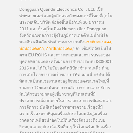
Dongguan Quande Electronics Co. , Ltd. เป็น
ซัพพลายเออร์และผู้ผลิตลวดถักทองแดงที่ใหญ่ที่สุดใน
ประเทศจีน บริษัท ก่อตั้งขึ้นเมื่อวันที่ 30 มกราคม
2011 และตั้งอยู่ในเมือง Humen เมือง Dongguan
จังหวัดมณฑลกวางตุ้งในภูมิภาคเดลต้าแม่น้ำเพิร์ล
ของจีน ผลิตภัณฑ์หลักของเรารวมถึง
สายถักทองแดง
,
ท่อทองแดงถัก
,
ถักเปียทองแดง
,
ฯลฯ เข็มขัดถักเป็นไป
ตาม EU ROHS และการทดสอบและการรับรองของ
บุคคลที่สามแต่ละครั้งผ่านการรับรองระบบ IS09001-
2015 และได้รับใบรับรองสิทธิบัตรจำนวนหนึ่ง ด้วย
การเติบโตอย่างรวดเร็วของ บริษัท ตอนนี้ บริษัท ได้
พัฒนาเป็นหน่วยงานเศรษฐกิจทองแดงขนาดใหญ่ที่
รวมการวิจัยและพัฒนาการผลิตการขายและบริการ
มันได้รวบรวมกลุ่มผู้เชี่ยวชาญที่โดดเด่นที่มี
ประสบการณ์มากมายในการออกแบบการพัฒนาและ
การจัดการ มันมีเครื่องจักรพกพาความเร็วสูงที่มี
ความเร็วสูงมากที่สุดเครื่องจักรจู่โจมพลังสูงเครื่อง
วาดลวดเหนี่ยวนำอัตโนมัติเครื่องจักรแรงดึงแบบ
ยืดหยุ่นและอุปกรณ์เสริมอื่น ๆ ในโลกพร้อมกับเครื่อง