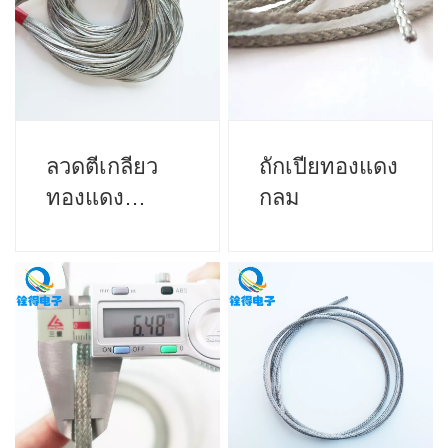
ลวดตีเกลียว
ถักเปียทองแดง
ทองแดง
กลม
กระป๋อง