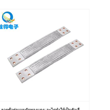
ลวดขั้วต่อแบบถักทองแดง: อะไรทำให้เป็นตัวเลือก