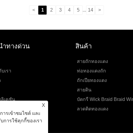
<
1
2
3
4
5
...
14
>
นำทางด่วน
สินค้า
สายถักทองแดง
กับเรา
ท่อทองแดงถัก
า
ถักเปียทองแดง
สายดิน
ลิเคชัน
บัดกรี Wick Braid Braid Wi
X
ำถาม
ลวดติดทองแดง
ะห์การเข้าชมไซต์ และ
อเรา
บการใช้คุกกี้ของเรา