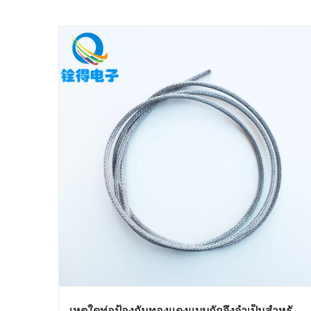
เหตุใดท่อป้องกันทองแดงแบบถักจึงจำเป็นสำหรับ