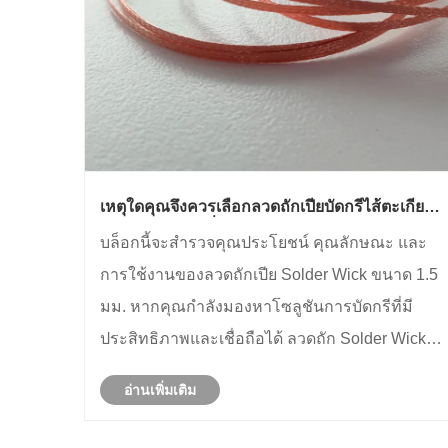
เหตุใดคุณจึงควรเลือกลวดถักเปียบัดกรีไส้ตะเกียง
ขนาด 1.5 มม. เพื่อตอบสนองความต้องการในการ
บล็อกนี้จะสำรวจคุณประโยชน์ คุณลักษณะ และ
บัดกรีของคุณ
การใช้งานของลวดถักเปีย Solder Wick ขนาด 1.5
มม. หากคุณกำลังมองหาโซลูชันการบัดกรีที่มี
ประสิทธิภาพและเชื่อถือได้ ลวดถัก Solder Wick
ของ Quande อาจเป็นตัวเลือกในอุดมคติของคุณ
อ่านเพิ่มเติม
อ่านต่อเพื่อดูว่าเหตุใด